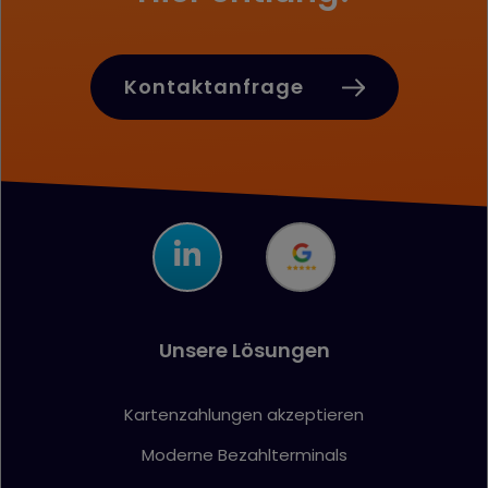
Dadurch ist es z
Beispiel möglich, 
bereits ausgefüllt
Felder eines
Formulars vom
Kontaktanfrage
Browser automati
eintragen zu lass
wordpress_test_cookie
www.firstcashsolution.de
Prüft ob Cookies
gesetzt werden
können
pum-*
www.firstcashsolution.de
Speichert die
Information welc
PopUp geschloss
wurde
Statistik
Name
Anbieter
Zweck
{individuelle_nummer}
etracker.com
Speichert eine anonymisierte
ID um nachzuverfolgen,
Unsere Lösungen
welche Seiten angesehen
wurden.
Kartenzahlungen akzeptieren
Moderne Bezahlterminals