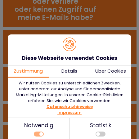
oder verliere
oder keinen Zugriff auf
meine E-Mails habe?
Muss ein
Administrator die MFA
zurücksetzen?
Diese Webseite verwendet Cookies
Zustimmung
Details
Über Cookies
Kann ich zwischen
TOPT und E-Mail-OTP
Wir nutzen Cookies zu unterschiedlichen Zwecken,
unter anderem zur Analyse und für personalisierte
wechseln? Wie?
Marketing-Mitteilungen. In unseren Cookie-Richtlinien
erfahren Sie, wie wir Cookies verwenden.
Datenschutzhinweise
Ist meine MFA sicher?
Impressum
Notwendig
Statistik
Wie kann ich den