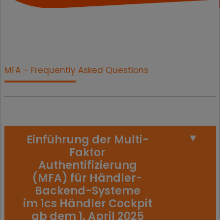
MFA – Frequently Asked Questions
Einführung der Multi-
Faktor
Authentifizierung
(MFA) für Händler-
Backend-Systeme
im 1cs Händler Cockpit
ab dem 1. April 2025