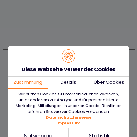
Diese Webseite verwendet Cookies
Genehmigungsnummer für
Kreditkartenzahlungen:
Zustimmung
Details
Über Cookies
Wir nutzen Cookies zu unterschiedlichen Zwecken,
Genehmigungsnummern erhältst Du
unter anderem zur Analyse und für personalisierte
ausschließlich
über die nachfolgenden
Marketing-Mitteilungen. In unseren Cookie-Richtlinien
Rufnummern. Akzeptiere niemals
erfahren Sie, wie wir Cookies verwenden.
Datenschutzhinweise
Genehmigungsnummer, die Dir von einem
Impressum
Dritten mitgeteilt werden!
Notwendig
Statistik
American Express:
+49 (0) 69 9797 4000