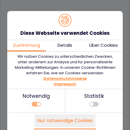
Straße
*
Plz/Ort
*
Diese Webseite verwendet Cookies
Zustimmung
Details
Über Cookies
Wir nutzen Cookies zu unterschiedlichen Zwecken,
Telefonnummer
unter anderem zur Analyse und für personalisierte
Marketing-Mitteilungen. In unseren Cookie-Richtlinien
erfahren Sie, wie wir Cookies verwenden.
Datenschutzhinweise
Impressum
E-Mail Adresse
*
Notwendig
Statistik
Haben Sie eine abweichende
Notwendig
Nur notwendige Cookies
Technisch notwendige Funktionen, wie das
Rechnungsanschrift?
Details zu den Cookies
speichern Ihrer Cookie-Einstellungen für diese