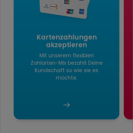
Kartenzahlungen
akzeptieren
Mit unserem flexiblen
Zahlarten-Mix bezahlt Deine
Kundschaft so wie sie es
möchte.