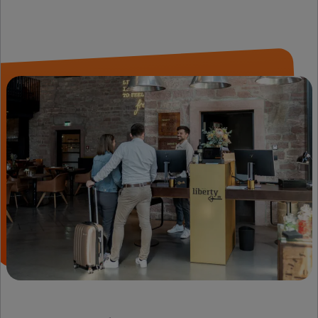
Spracheinstellung
PHPSESSID
www.firstcashsolution.de
In diesem Cookie 
die Session-ID, al
eine zufällig
generierte
Identifikationsn
für Ihre Sitzung,
gespeichert. Dies
Cookie wird –
abhängig von Ihre
Browser-Einstellu
beim Schließen e
Tabs oder Fenster
das diesen Cooki
gesetzt hat, gelös
Dadurch ist es z
Beispiel möglich, 
bereits ausgefüllt
Felder eines
Formulars vom
Browser automati
eintragen zu lass
wordpress_test_cookie
www.firstcashsolution.de
Prüft ob Cookies
gesetzt werden
können
pum-*
www.firstcashsolution.de
Speichert die
Information welc