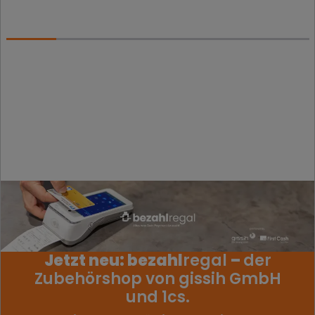
Jetzt neu: bezahl
regal
–
der
Zubehörshop von gissih GmbH
und 1cs.