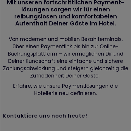
Mit unseren fortschrittlichen Payment­
PopUp geschloss
wurde
lösungen sorgen wir für einen
Statistik
reibungslosen und komfortabelen
Name
Anbieter
Zweck
Aufenthalt Deiner Gäste im Hotel.
{individuelle_nummer}
etracker.com
Speichert eine anonymisierte
ID um nachzuverfolgen,
welche Seiten angesehen
Von modernen und mobilen Bezahlterminals,
wurden.
über einen Paymentlink bis hin zur Online-
Buchungsplattform – wir ermöglichen Dir und
Deiner Kundschaft eine einfache und sichere
Zahlungsabwicklung und steigern gleichzeitig die
Zufriedenheit Deiner Gäste.
Erfahre, wie unsere Payment­lösungen die
Hotellerie neu definieren.
Kontaktiere uns noch heute!