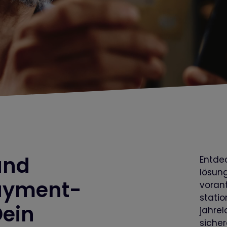
und
Entde
lösun
Payment­
vorant
statio
Dein
jahrel
sicher