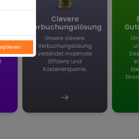
Clevere
Verbuchungslösung
Gut
Unsere clevere
Um
r
Verbuchungslösung
un
zeptieren
ür
verbindet maximale
Dei
t
Effizienz und
e
Ablauf
Kostenersparnis.
bie
besucher
1 Jahr
Eins
1 Jahr
Session
g