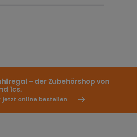
1 Jahr
1 Monat
Ablauf
1 Jahr
ahl
regal
–
der Zubehörshop von
d 1cs.
jetzt online bestellen