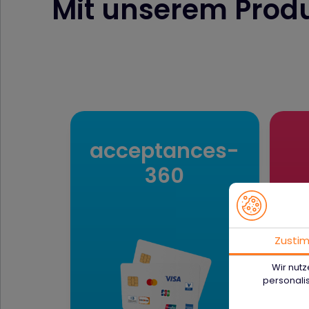
Mit unserem Produ
acceptances­
360
Zusti
Wir nutz
personalis