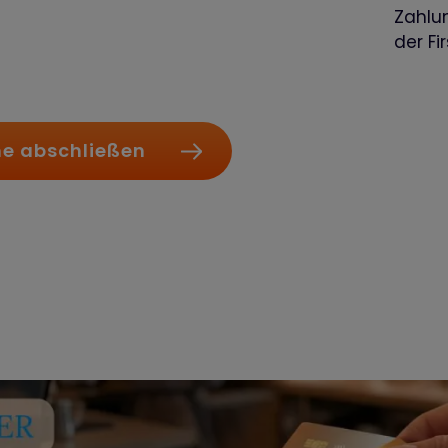
.
Zahlu
der Fi
ne abschließen