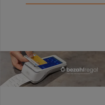
wordpress_test
pum-*
Statistik
Name
{individuelle_n