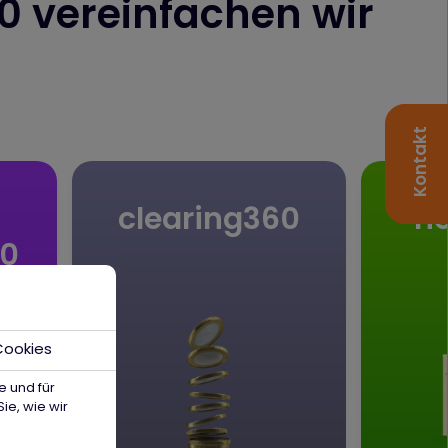
0 vereinfachen wir
Kontakt
clearing360
h
0
Cookies
e und für
ie, wie wir