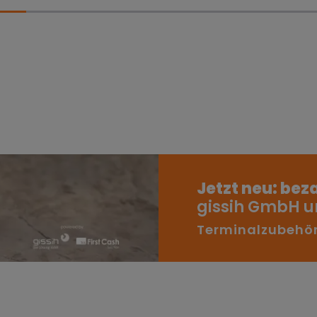
_cookie
www.firstcashsolution.de
Prüft ob Cookies gesetzt werden können
www.firstcashsolution.de
Speichert die Information welches PopUp
geschlossen wurde
Anbieter
Zweck
ummer}
etracker.com
Speichert eine anonymisierte ID um
nachzuverfolgen, welche Seiten angesehen
wurden.
Jetzt neu: bez
gissih GmbH un
Terminalzubehör 