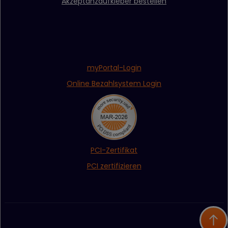
Akzeptanzaufkleber bestellen
Browser automati
eintragen zu lass
wordpress_test_cookie
www.firstcashsolution.de
Prüft ob Cookies
gesetzt werden
können
pum-*
www.firstcashsolution.de
Speichert die
Information welc
myPortal-Login
PopUp geschloss
wurde
Online Bezahlsystem Login
Statistik
Name
Anbieter
Zweck
{individuelle_nummer}
etracker.com
Speichert eine anonymisierte
ID um nachzuverfolgen,
welche Seiten angesehen
wurden.
PCI-Zertifikat
PCI zertifizieren