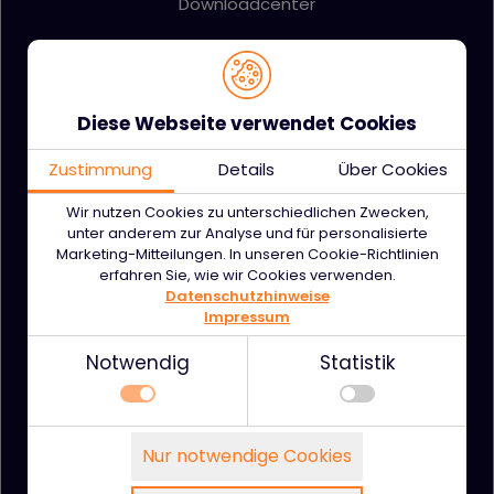
Downloadcenter
FAQ
Technische Dokumentation
Diese Webseite verwendet Cookies
Sicherheitszertifikat PCI
Zustimmung
Details
Über Cookies
Wir nutzen Cookies zu unterschiedlichen Zwecken,
Payment-Blog
unter anderem zur Analyse und für personalisierte
Marketing-Mitteilungen. In unseren Cookie-Richtlinien
erfahren Sie, wie wir Cookies verwenden.
Datenschutzhinweise
Impressum
Kontakt
Notwendig
Statistik
Notwendig
Nur notwendige Cookies
Technisch notwendige Funktionen, wie das
Nutzungsbedingungen
Details zu den Cookies
speichern Ihrer Cookie-Einstellungen für diese
Notwendig