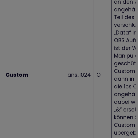
an den A
angehäng
Teil des
verschlü
„Data“ im
OBS Aufr
ist der 
Manipula
geschütz
Custom-
Custom
ans..1024
O
dann in K
die 1cs 
angehän
dabei wir
„&“ erset
können S
Custom-
übergeb