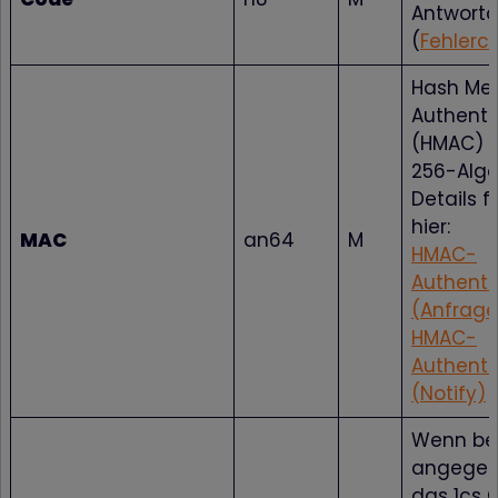
Antwort
(
Fehlerc
Hash Me
Authenti
(HMAC) m
256-Algo
Details f
hier:
MAC
an64
M
HMAC-
Authenti
(Anfrage
HMAC-
Authenti
(Notify)
Wenn be
angegebe
das 1cs 