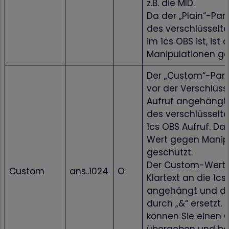
z.B. die MID.
Da der „Plain“-Par
des verschlüsselte
im 1cs OBS ist, ist 
Manipulationen ge
Der „Custom“-Par
vor der Verschlüs
Aufruf angehängt u
des verschlüsselte
1cs OBS Aufruf. Da
Wert gegen Manip
geschützt.
Der Custom-Wert 
Custom
ans..1024
O
Klartext an die 1c
angehängt und dab
durch „&“ ersetzt.
können Sie einen