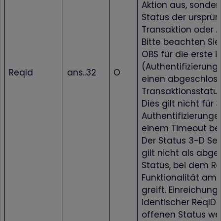
Aktion aus, sonder
Browser-Einstellu
beim Schließen e
Status der ursprü
Tabs oder Fenster
Transaktion oder A
das diesen Cooki
gesetzt hat, gelös
Bitte beachten Sie
Dadurch ist es z
OBS für die erste in
Beispiel möglich, 
bereits ausgefüllt
(Authentifizierung
Felder eines
ReqId
ans..32
O
Formulars vom
einen abgeschlos
Browser automati
Transaktionsstatu
eintragen zu lass
Dies gilt nicht für
wordpress_test_cookie
www.firstcashsolution.de
Prüft ob Cookies
gesetzt werden
Authentifizierunge
können
einem Timeout be
pum-*
www.firstcashsolution.de
Speichert die
Information welc
Der Status 3-D Se
PopUp geschloss
gilt nicht als abg
wurde
Status, bei dem R
Statistik
Funktionalität am 
Name
Anbieter
Zweck
greift. Einreichung
{individuelle_nummer}
etracker.com
Speichert eine anonymisierte
ID um nachzuverfolgen,
identischer ReqID 
welche Seiten angesehen
offenen Status we
wurden.