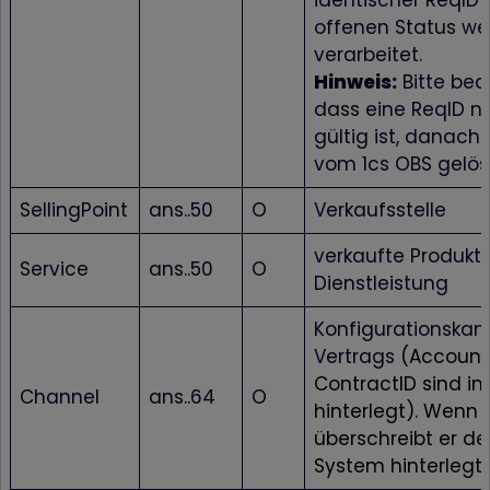
identischer ReqID 
offenen Status we
verarbeitet.
Hinweis:
Bitte bea
dass eine ReqID n
gültig ist, danach 
vom 1cs OBS gelös
SellingPoint
ans..50
O
Verkaufsstelle
verkaufte Produkt
Service
ans..50
O
Dienstleistung
Konfigurationskan
Vertrags
(Account
ContractID sind i
Channel
ans..64
O
hinterlegt). Wenn
überschreibt er de
System hinterlegt