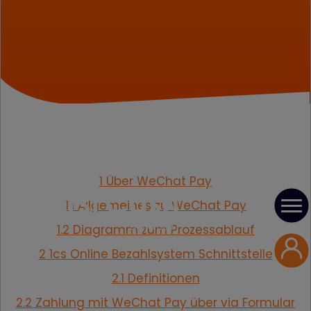
1 Über WeChat Pay
1.1 Allgemeines zu WeChat Pay
1.2 Diagramm zum Prozessablauf
2 1cs Online Bezahlsystem Schnittstelle
2.1 Definitionen
2.2 Zahlung mit WeChat Pay über via Formular