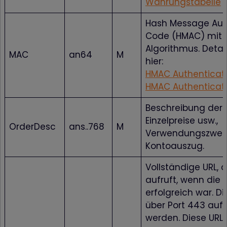
Währungstabelle
Hash Message Aut
Code (HMAC) mit 
Algorithmus. Detail
MAC
an64
M
hier:
HMAC Authenticat
HMAC Authenticati
Beschreibung der 
Einzelpreise usw.,
OrderDesc
ans..768
M
Verwendungszwec
Kontoauszug.
Vollständige URL, 
aufruft, wenn die
erfolgreich war. Di
über Port 443 auf
werden. Diese URL 