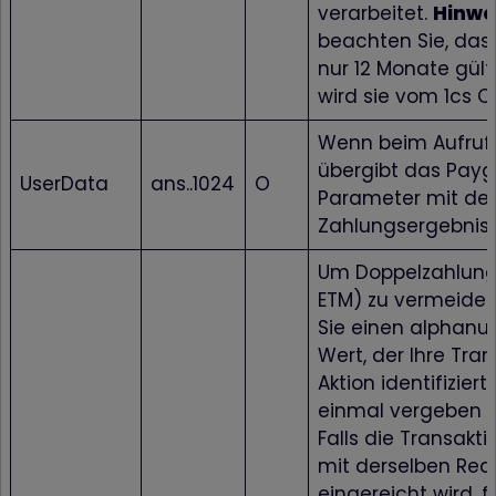
verarbeitet.
Hinwei
beachten Sie, das
nur 12 Monate gült
wird sie vom 1cs O
Wenn beim Aufruf
übergibt das Payg
UserData
ans..1024
O
Parameter mit d
Zahlungsergebnis 
Um Doppelzahlunge
ETM) zu vermeide
Sie einen alphan
Wert, der Ihre Tra
Aktion identifiziert
einmal vergeben w
Falls die Transakti
mit derselben Req
eingereicht wird, f