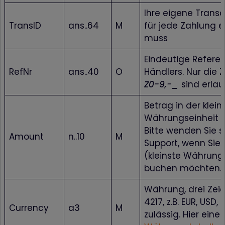
Ihre eigene Transa
TransID
ans..64
M
für jede Zahlung e
muss
Eindeutige Refer
RefNr
ans..40
O
Händlers. Nur die
Z0-9,-_
sind erlau
Betrag in der klein
Währungseinheit (z
Bitte wenden Sie s
Amount
n..10
M
Support, wenn Sie 
(kleinste Währung
buchen möchten.
Währung, drei Zeic
4217, z.B. EUR, USD,
Currency
a3
M
zulässig. Hier eine 