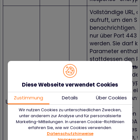
Vollständige URL, 
aufruft, um den S
benachrichtigen. D
nur über Port 443
werden. Sie darf k
Parameter enthalt
stattdessen den 
UserData.
Allgeme
Wir empfehlen, d
„response=encrypt
Diese Webseite verwendet Cookies
verwenden, um ei
Zustimmung
Details
Über Cookies
verschlüsselte An
URLNotify
ans..256
M
OBS zu erhalten.
Wir nutzen Cookies zu unterschiedlichen Zwecken,
Betrüger könnten 
unter anderem zur Analyse und für personalisierte
verschlüsselte DA
Marketing-Mitteilungen. In unseren Cookie-Richtlinien
erfahren Sie, wie wir Cookies verwenden.
kopieren, welches 
Datenschutzhinweise
gesendet wurde, 
Impressum