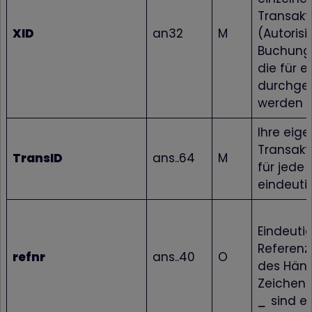
Transakt
XID
an32
M
(Autorisi
Buchung,
die für 
durchgef
werden
Ihre eig
Transakti
TransID
ans..64
M
für jede
eindeuti
Eindeuti
Referen
refnr
ans..40
O
des Händl
Zeichen
_
sind er