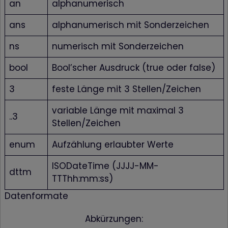
an
alphanumerisch
ans
alphanumerisch mit Sonderzeichen
ns
numerisch mit Sonderzeichen
bool
Bool’scher Ausdruck (true oder false)
3
feste Länge mit 3 Stellen/Zeichen
variable Länge mit maximal 3
..3
Stellen/Zeichen
enum
Aufzählung erlaubter Werte
ISODateTime (JJJJ-MM-
dttm
TTThh:mm:ss)
Datenformate
Abkürzungen: