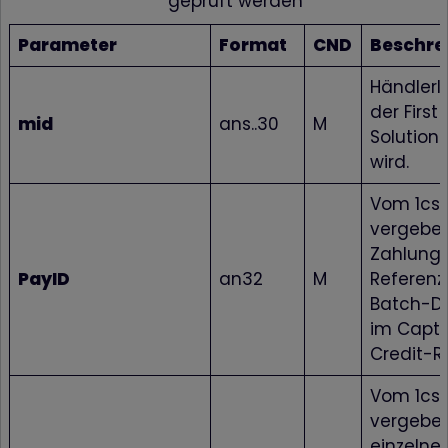
geprüft werden
Parameter
Format
CND
Beschre
HändlerID
der First
mid
ans..30
M
Solution
wird.
Vom 1cs
vergeben
Zahlung; 
PayID
an32
M
Referenz
Batch-Da
im Captu
Credit-R
Vom 1cs
vergebene
einzelne