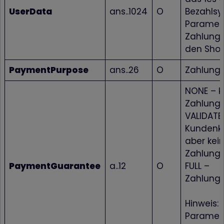
UserData
ans..1024
O
Bezahlsy
Paramet
Zahlungs
den Sho
PaymentPurpose
ans..26
O
Zahlung
NONE – k
Zahlungs
VALIDATE
Kundenko
aber kei
Zahlungs
PaymentGuarantee
a..12
O
FULL –
Zahlungs
Hinweis: 
Paramete