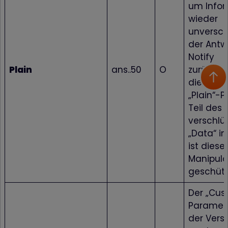
um Info
wieder
unverschl
der Antw
Notify
Plain
ans..50
O
zurückzug
die MID. 
„Plain“-
Teil des
verschlü
„Data“ im
ist diese
Manipula
geschütz
Der „Cus
Paramete
der Vers