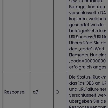
OBS zu erhalten.
Betrüger könnten 
verschlüsselte DA
kopieren, welches 
gesendet wurde, 
betrügerisch dass
URLSuccess/URLNot
Überprüfen Sie da
den „code“-Wert 
Elements. Nur eine
„code=00000000“ s
erfolgreich anges
Die Status-Rückme
das 1cs OBS an UR
und URLFailure send
Response
a7
O
verschlüsselt wer
übergeben Sie de
Response=encrypt