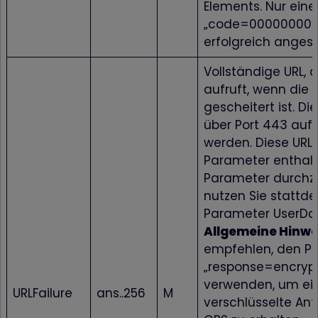
Elements. Nur eine
„code=00000000“ s
erfolgreich anges
Vollständige URL, 
aufruft, wenn die
gescheitert ist. Di
über Port 443 auf
werden. Diese URL 
Parameter enthal
Parameter durchz
nutzen Sie stattd
Parameter UserDa
Allgemeine Hinwe
empfehlen, den P
„response=encrypt
verwenden, um ei
URLFailure
ans..256
M
verschlüsselte An