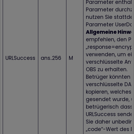
Parameter enthal
Parameter durchz
nutzen Sie stattd
Parameter UserDa
Allgemeine Hinwe
empfehlen, den P
„response=encrypt
verwenden, um ei
URLSuccess
ans..256
M
verschlüsselte Ant
OBS zu erhalten.
Betrüger könnten 
verschlüsselte DA
kopieren, welches 
gesendet wurde, 
betrügerisch dass
URLSuccess senden
Sie daher unbedin
„code“-Wert des 