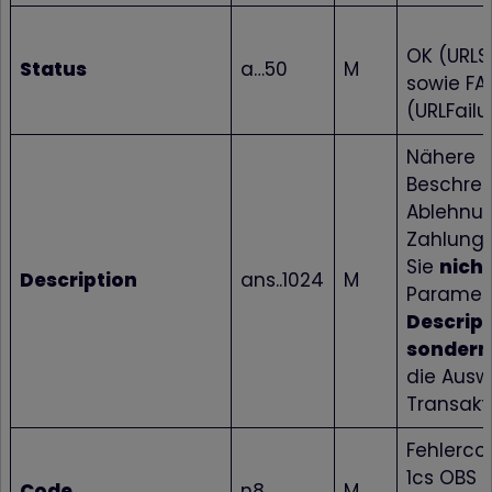
OK (URLS
Status
a…50
M
sowie FAI
(URLFailu
Nähere
Beschrei
Ablehnu
Zahlung. 
Sie
nicht
Description
ans..1024
M
Paramet
Descript
sondern
die Ausw
Transakt
Fehlerc
1cs OBS
Code
n8
M