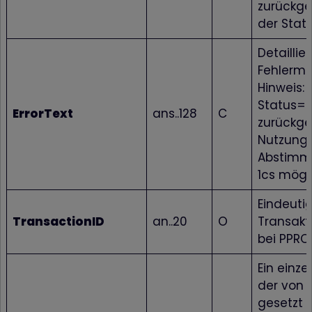
zurückge
der Statu
Detaillie
Fehlerme
Hinweis: 
Status=F
ErrorText
ans..128
C
zurückg
Nutzung 
Abstimm
1cs mögli
Eindeuti
TransactionID
an..20
O
Transak
bei PPRO
Ein einze
der von 
gesetzt 