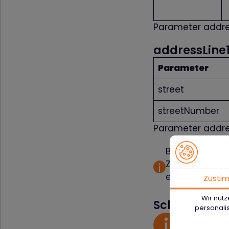
Parameter addr
addressLine
Parameter
street
streetNumber
Parameter addre
Bitte beachte
Zeichen erhal
entsprechend 
Zusti
Wir nutz
Schema
personalis
BASEURL=
h