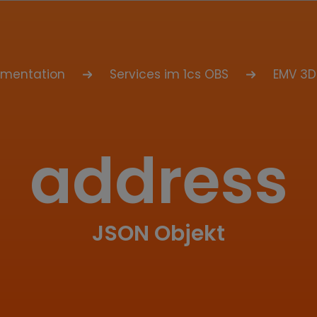
umentation
Services im 1cs OBS
EMV 3D
address
JSON Objekt