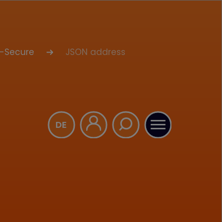
-Secure
JSON address
Wenn die Ergebnisse der
DE