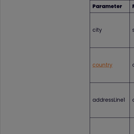
Parameter
city
country
addressLine1