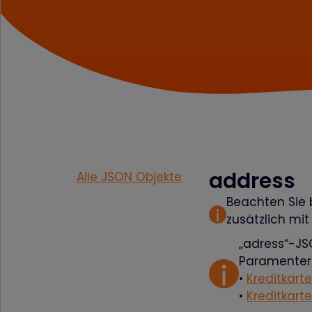
address
Alle JSON Objekte
Beachten Sie 
zusätzlich mi
„adress“-JSO
Paramenter f
•
Kreditkart
•
Kreditkart