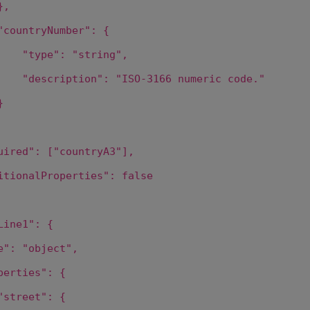
},
"countryNumber"
: {
"type"
:
"string"
,
"description"
:
"ISO-3166 numeric code."
}
uired"
: [
"countryA3"
],
itionalProperties"
:
false
Line1"
: {
e"
:
"object"
,
perties"
: {
"street"
: {