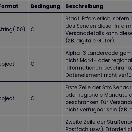
Format
Bedingung
Beschreibung
Stadt. Erforderlich, sofer
das Senden dieser Inform
string(..50)
C
Versanddetails kann dies
(z.B. digitale Güter).
Alpha-3 Ländercode gemäß 
nicht Markt- oder region
object
C
Informationen beschränke
Datenelement nicht verfügb
Erste Zeile der Straßenadre
oder regionale Mandate d
object
C
beschränken. Für Versand
nicht verfügbar sein (z.B. 
Zweite Zeile der Straßenad
Postfach usw.). Erforderli