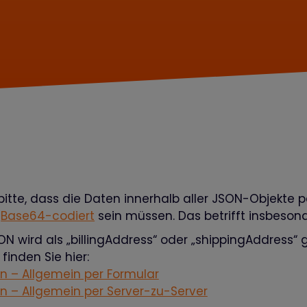
bitte, dass die Daten innerhalb aller JSON-Objekte
t
Base64-codiert
sein müssen. Das betrifft insbeson
N wird als „billingAddress“ oder „shippingAddress“ 
inden Sie hier:
en – Allgemein per Formular
en – Allgemein per Server-zu-Server