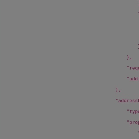
},
"req
"add
},
"address
"typ
"pro