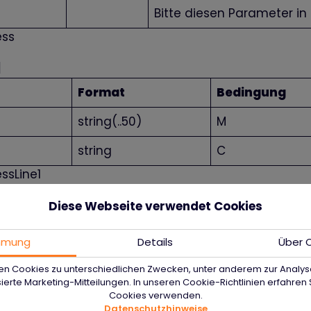
Bitte diesen Parameter in 
ess
1
Format
Bedingung
string(..50)
M
string
C
ssLine1
n Sie, dass „street“ und „streetNumber“ zusammen 
Diese Webseite verwendet Cookies
ten können. Sollten mehr Zeichen verwendet werden
ein.
mmung
Details
Über 
en Cookies zu unterschiedlichen Zwecken, unter anderem zur Analys
ierte Marketing-Mitteilungen. In unseren Cookie-Richtlinien erfahren S
Cookies verwenden.
ttps://www.computop-paygate.com/
schemas
Datenschutzhinweise