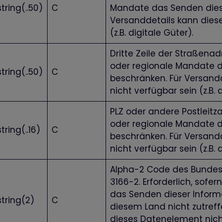
string(..50)
C
Mandate das Senden diese
Versanddetails kann dies
(z.B. digitale Güter).
Dritte Zeile der Straßenadr
oder regionale Mandate d
string(..50)
C
beschränken. Für Versand
nicht verfügbar sein (z.B. 
PLZ oder andere Postleitzah
oder regionale Mandate d
string(..16)
C
beschränken. Für Versand
nicht verfügbar sein (z.B. 
Alpha-2 Code des Bundes
3166-2. Erforderlich, sofe
das Senden dieser Inform
string(2)
C
diesem Land nicht zutreff
dieses Datenelement nicht 