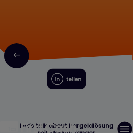
in
teilen
Let’s talk about Bargeldlösung
mit Markus Tanger