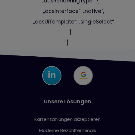
„acsRenderingType“: {
PHPSESSID
www.firstcashsolution.de
In diesem Cookie 
die Session-ID, al
„acsInterface“: „native“,
eine zufällig
generierte
„acsUiTemplate“: „singleSelect“
Identifikationsn
für Ihre Sitzung,
}
gespeichert. Dies
Cookie wird –
}
abhängig von Ihre
Browser-Einstellu
beim Schließen e
Tabs oder Fenster
das diesen Cooki
gesetzt hat, gelös
Dadurch ist es z
Beispiel möglich, 
bereits ausgefüllt
Felder eines
Formulars vom
Browser automati
Unsere Lösungen
eintragen zu lass
wordpress_test_cookie
www.firstcashsolution.de
Prüft ob Cookies
gesetzt werden
können
Kartenzahlungen akzeptieren
pum-*
www.firstcashsolution.de
Speichert die
Information welc
Moderne Bezahlterminals
PopUp geschloss