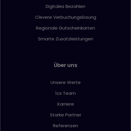
wurde
Digitales Bezahlen
Statistik
Clevere Verbuchungslösung
Name
Anbieter
Zweck
{individuelle_nummer}
etracker.com
Speichert eine anonymisierte
Regionale Gutscheinkarten
ID um nachzuverfolgen,
welche Seiten angesehen
Smarte Zusatzleistungen
wurden.
Über uns
Unsere Werte
1cs Team
Karriere
Starke Partner
Referenzen