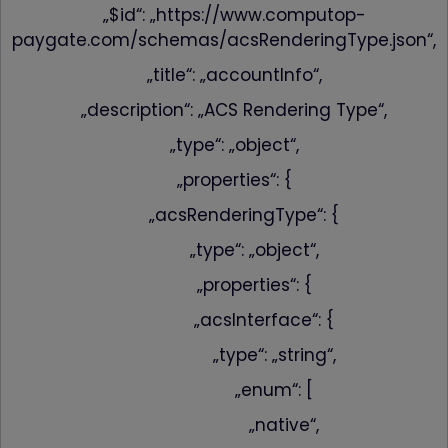
„$id“: „https://www.computop-
paygate.com/schemas/acsRenderingType.json“,
„title“: „accountInfo“,
„description“: „ACS Rendering Type“,
„type“: „object“,
„properties“: {
„acsRenderingType“: {
„type“: „object“,
„properties“: {
„acsInterface“: {
„type“: „string“,
„enum“: [
„native“,