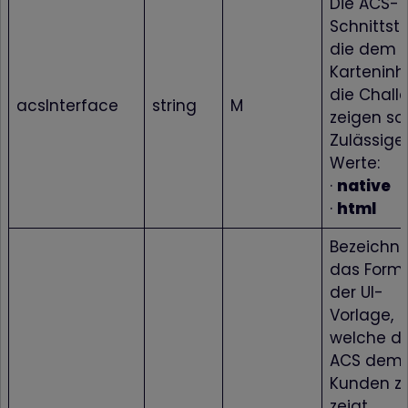
Die ACS-
Schnittste
die dem
Karteninh
die Chall
acsInterface
string
M
zeigen sol
Zulässige
Werte:
·
native
·
html
Bezeichne
das Form
der UI-
Vorlage,
welche d
ACS dem
Kunden zu
zeigt.