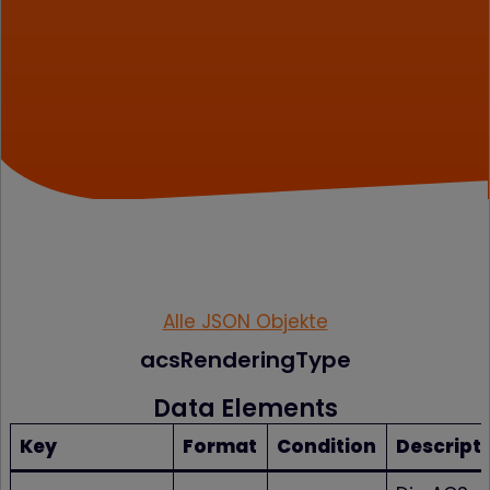
Alle JSON Objekte
acsRenderingType
Data Elements
Key
Format
Condition
Descript