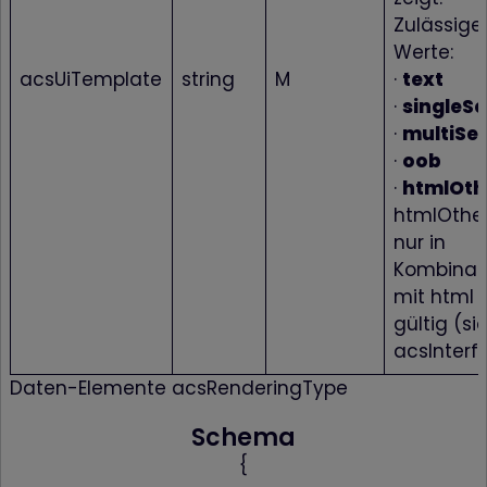
Zulässige
Werte:
acsUiTemplate
string
M
·
text
·
singleSe
·
multiSel
·
oob
·
htmlOth
htmlOther
nur in
Kombinat
mit html U
gültig (si
acsInterf
Daten-Elemente acsRenderingType
Schema
{