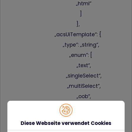
„html“
]
},
„acsUiTemplate“: {
„type“: „string“,
„enum“: [
„text“,
„singleSelect“,
„multiSelect“,
„oob“,
„other“
]
Diese Webseite verwendet Cookies
}