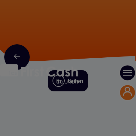
in
teilen