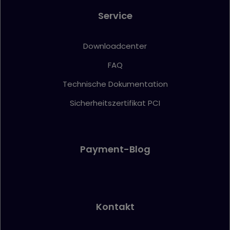
bereits ausgefüllt
Felder eines
Service
Formulars vom
Browser automati
eintragen zu lass
Downloadcenter
wordpress_test_cookie
www.firstcashsolution.de
Prüft ob Cookies
gesetzt werden
FAQ
können
pum-*
www.firstcashsolution.de
Speichert die
Technische Dokumentation
Information welc
PopUp geschloss
wurde
Sicherheitszertifikat PCI
Statistik
Name
Anbieter
Zweck
{individuelle_nummer}
etracker.com
Speichert eine anonymisierte
ID um nachzuverfolgen,
Payment-Blog
welche Seiten angesehen
wurden.
Kontakt