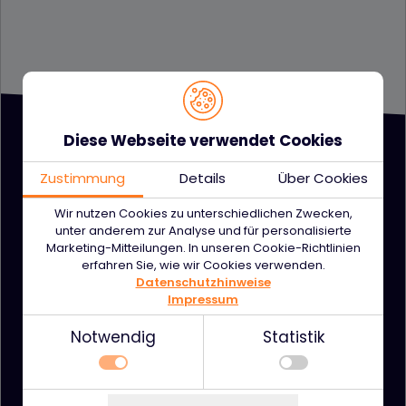
Diese Webseite verwendet Cookies
Zustimmung
Details
Über Cookies
Wir nutzen Cookies zu unterschiedlichen Zwecken,
unter anderem zur Analyse und für personalisierte
Unsere Lösungen
Marketing-Mitteilungen. In unseren Cookie-Richtlinien
erfahren Sie, wie wir Cookies verwenden.
Datenschutzhinweise
Kartenzahlungen akzeptieren
Impressum
Moderne Bezahlterminals
Notwendig
Statistik
Digitales Bezahlen
Clevere Verbuchungslösung
Notwendig