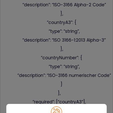
“description”: “ISO-3166 Alpha-2 Code”
},
“countryA3”: {
“type”: “string”,
“description”: “ISO 3166-1:2013 Alpha-3”
},
“countryNumber”: {
“type”: “string”,
“description”: “ISO-3166 numerischer Code”
}
},
“required”: [“countryA3”],
“additionalProperties”: false