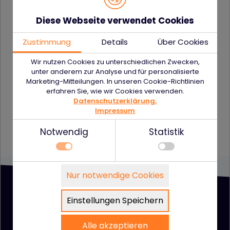
}
Diese Webseite verwendet Cookies
Sample
Zustimmung
Details
Über Cookies
{
Wir nutzen Cookies zu unterschiedlichen Zwecken,
unter anderem zur Analyse und für personalisierte
“countryName”: “poland”,
Marketing-Mitteilungen. In unseren Cookie-Richtlinien
“countryA2”: “pl”,
erfahren Sie, wie wir Cookies verwenden.
Datenschutzerklärung.
“countryA3”: “pol”,
Impressum
“countryNumber”: “616”
Notwendig
Statistik
}
Notwendig
Nur notwendige Cookies
Technisch notwendige Funktionen, wie das
Details zu den Cookies
speichern Ihrer Cookie-Einstellungen für diese
Notwendig
Website.
Einstellungen Speichern
Name
Anbieter
Zweck
Statistik
cookie_status
www.firstcashsolution.de
Speichert Ihren
Alle akzeptieren
Statistik- und Marketing-Tools betreiben zu
Zustimmungssta