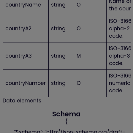
Name of
countryName
string
O
the count
ISO-3166
countryA2
string
O
alpha-2
code.
ISO-3166
countryA3
string
M
alpha-3
code.
ISO-3166
countryNumber
string
O
numeric
code.
Data elements
Schema
{
“$schema”: “http://json-schema.org/draft-