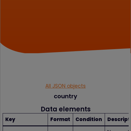
All JSON objects
country
Data elements
Key
Format
Condition
Descript