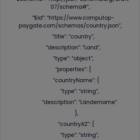
07/schema#”,
“$id”: “https://www.computop-
paygate.com/schemas/country.json”,
“title”: “country”,
“description”: “Land”,
“type”: “object”,
“properties”: {
“countryName”: {
“type”: “string”,
“description”: “Ländername”
},
“countryA2”: {
“type”: “string”,