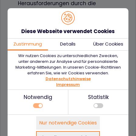
Herausforderungen durch die
Corona-Pandemie erholen sich die
Unternehmen und das
Ausgabeverhalten normalisiert sich
Diese Webseite verwendet Cookies
wieder. Der Anteil der
Kartentransaktionen in Deutschland
Zustimmung
Details
Über Cookies
nimmt deutlich zu, auch im
Wir nutzen Cookies zu unterschiedlichen Zwecken,
Gastgewerbe und im Reiseverkehr, wo
unter anderem zur Analyse und für personalisierte
die First Cash Solution und Discover®
Marketing-Mitteilungen. In unseren Cookie-Richtlinien
Global Network zusammenarbeiten.
erfahren Sie, wie wir Cookies verwenden.
Datenschutzhinweise
1cs: Wie siehst Du die
Impressum
aktuellen Markttrends im
Notwendig
Statistik
Bereich
Zahlungsabwicklung und
Kreditkarten? Und wie
Notwendig
Nur notwendige Cookies
beeinflussen diese Trends
Technisch notwendige Funktionen, wie das
Details zu den Cookies
Eure Marke bzw. welche
speichern Ihrer Cookie-Einstellungen für diese
Notwendig