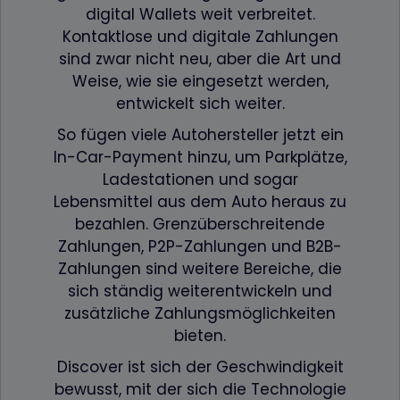
Browser automati
digital Wallets weit verbreitet.
eintragen zu lass
Kontaktlose und digitale Zahlungen
wordpress_test_cookie
www.firstcashsolution.de
Prüft ob Cookies
gesetzt werden
sind zwar nicht neu, aber die Art und
können
Weise, wie sie eingesetzt werden,
pum-*
www.firstcashsolution.de
Speichert die
Information welc
entwickelt sich weiter.
PopUp geschloss
wurde
So fügen viele Autohersteller jetzt ein
Statistik
In-Car-Payment hinzu, um Parkplätze,
Name
Anbieter
Zweck
Ladestationen und sogar
{individuelle_nummer}
etracker.com
Speichert eine anonymisierte
Lebensmittel aus dem Auto heraus zu
ID um nachzuverfolgen,
bezahlen. Grenzüberschreitende
welche Seiten angesehen
wurden.
Zahlungen, P2P-Zahlungen und B2B-
Zahlungen sind weitere Bereiche, die
sich ständig weiterentwickeln und
zusätzliche Zahlungsmöglichkeiten
bieten.
Discover ist sich der Geschwindigkeit
bewusst, mit der sich die Technologie